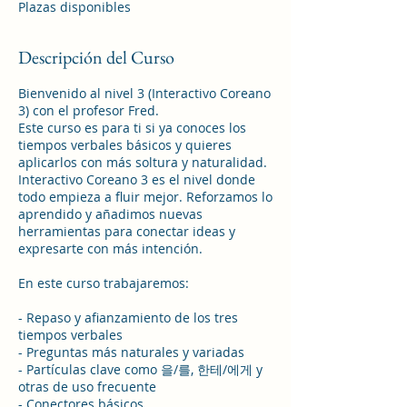
z
Plazas disponibles
a
d
Descripción del Curso
o
Bienvenido al nivel 3 (Interactivo Coreano
3) con el profesor Fred.
Este curso es para ti si ya conoces los
tiempos verbales básicos y quieres
aplicarlos con más soltura y naturalidad.
Interactivo Coreano 3 es el nivel donde
todo empieza a fluir mejor. Reforzamos lo
aprendido y añadimos nuevas
herramientas para conectar ideas y
expresarte con más intención.
En este curso trabajaremos:
- Repaso y afianzamiento de los tres
tiempos verbales
- Preguntas más naturales y variadas
- Partículas clave como 을/를, 한테/에게 y
otras de uso frecuente
- Conectores básicos