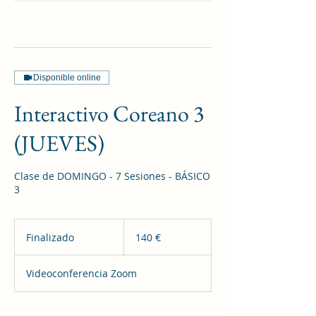
Disponible online
Interactivo Coreano 3
(JUEVES)
Clase de DOMINGO - 7 Sesiones - BÁSICO
3
140
euros
Finalizado
F
140 €
i
n
Videoconferencia Zoom
a
l
i