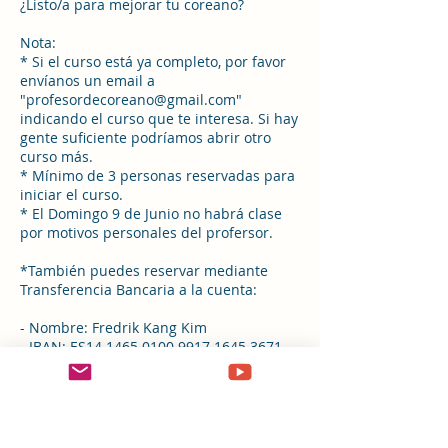
¿Listo/a para mejorar tu coreano?
Nota:
* Si el curso está ya completo, por favor
envíanos un email a
"profesordecoreano@gmail.com"
indicando el curso que te interesa. Si hay
gente suficiente podríamos abrir otro
curso más.
* Mínimo de 3 personas reservadas para
iniciar el curso.
* El Domingo 9 de Junio no habrá clase
por motivos personales del profersor.
*También puedes reservar mediante
Transferencia Bancaria a la cuenta:
- Nombre: Fredrik Kang Kim
- IBAN: ES14 1465 0100 9917 1645 3671
-Código BIC: INGDESMMXXX
-Concepto: "Nombre del alumno/a"
-Importe: 140Euros
Una vez hecha la transferencia enviar
email a "profesordecoreano@gmail.com"