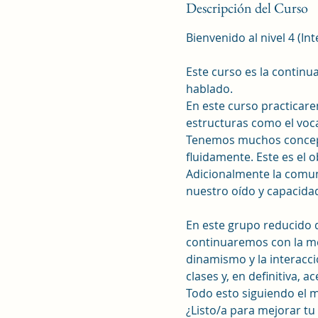
i
Descripción del Curso
z
a
Bienvenido al nivel 4 (In
d
o
Este curso es la contin
hablado.
En este curso practicar
estructuras como el voc
Tenemos muchos concepto
fluidamente. Este es el o
Adicionalmente la comun
nuestro oído y capacida
En este grupo reducido 
continuaremos con la met
dinamismo y la interacci
clases y, en definitiva, a
Todo esto siguiendo el 
¿Listo/a para mejorar t