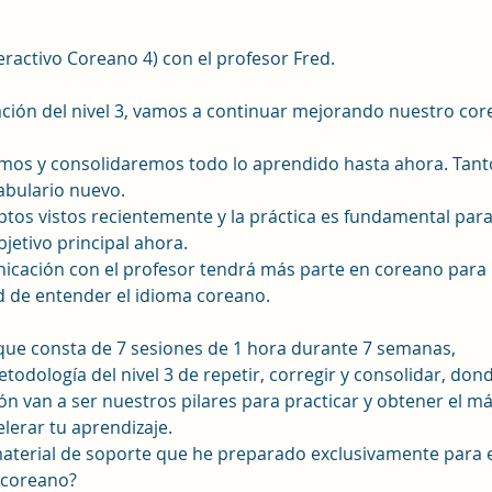
teractivo Coreano 4) con el profesor Fred.
uación del nivel 3, vamos a continuar mejorando nuestro co
emos y consolidaremos todo lo aprendido hasta ahora. Tant
abulario nuevo.
s vistos recientemente y la práctica es fundamental para 
bjetivo principal ahora.
icación con el profesor tendrá más parte en coreano para 
d de entender el idioma coreano.
que consta de 7 sesiones de 1 hora durante 7 semanas,
odología del nivel 3 de repetir, corregir y consolidar, dond
ón van a ser nuestros pilares para practicar y obtener el m
celerar tu aprendizaje.
material de soporte que he preparado exclusivamente para e
u coreano?