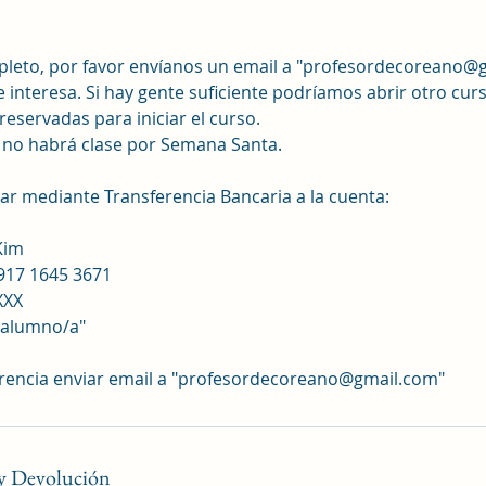
ompleto, por favor envíanos un email a "profesordecoreano@
e interesa. Si hay gente suficiente podríamos abrir otro cur
eservadas para iniciar el curso.
l no habrá clase por Semana Santa.
r mediante Transferencia Bancaria a la cuenta:
Kim
9917 1645 3671
XXX
 alumno/a"
erencia enviar email a "profesordecoreano@gmail.com"
 y Devolución