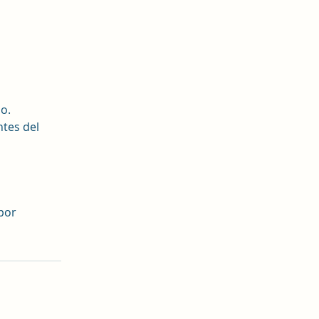
o.
ntes del
 por