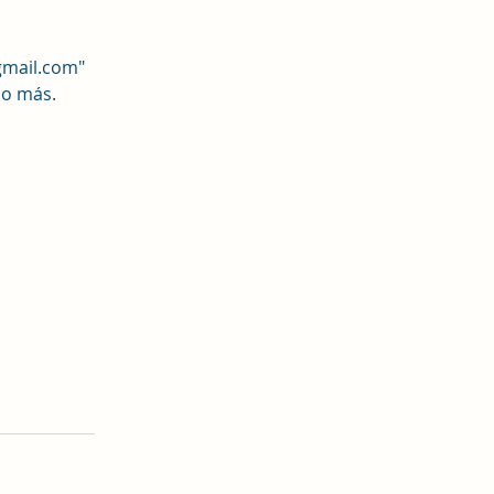
gmail.com"
so más.