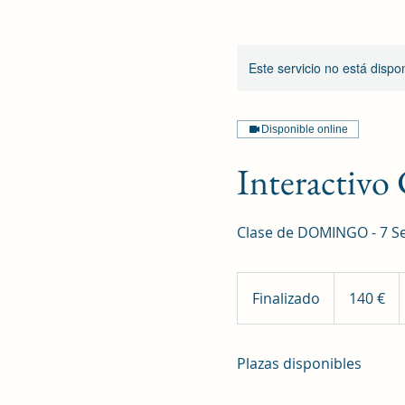
Este servicio no está disp
Disponible online
Interactiv
Clase de DOMINGO - 7 Se
140
euros
Finalizado
F
140 €
i
n
Plazas disponibles
a
l