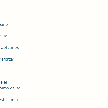
reano
o las
aplicarlos
reforzar
e el
áximo de las
ste curso.