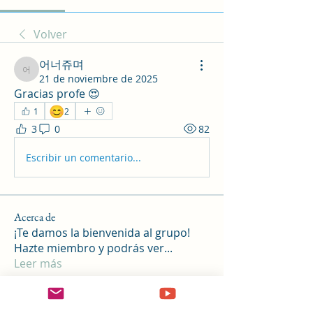
Volver
어너쥬며
어너쥬며
21 de noviembre de 2025
Gracias profe 😍 
😊
1
2
3
0
82
Escribir un comentario...
Acerca de
¡Te damos la bienvenida al grupo!
Hazte miembro y podrás ver
...
Leer más
Miembros