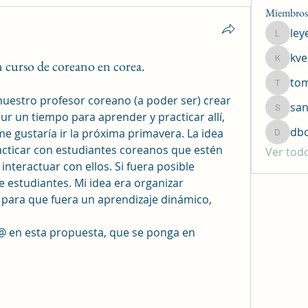
Miembros
ley
leyend1
kve
 curso de coreano en corea.
kversar
to
tommyk
nuestro profesor coreano (a poder ser) crear 
san
sanchez
ur un tiempo para aprender y practicar allí, 
db
e gustaría ir la próxima primavera. La idea 
dboa15
racticar con estudiantes coreanos que estén 
Ver tod
teractuar con ellos. Si fuera posible 
 estudiantes. Mi idea era organizar 
s para que fuera un aprendizaje dinámico, 
@ en esta propuesta, que se ponga en 