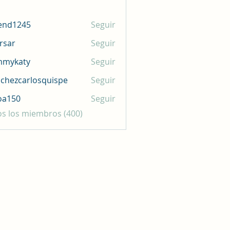
end1245
Seguir
245
rsar
Seguir
mmykaty
Seguir
aty
chezcarlosquispe
Seguir
carlosquispe
oa150
Seguir
0
os los miembros (400)