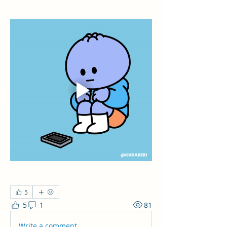
5
5
1
81
Write a comment...