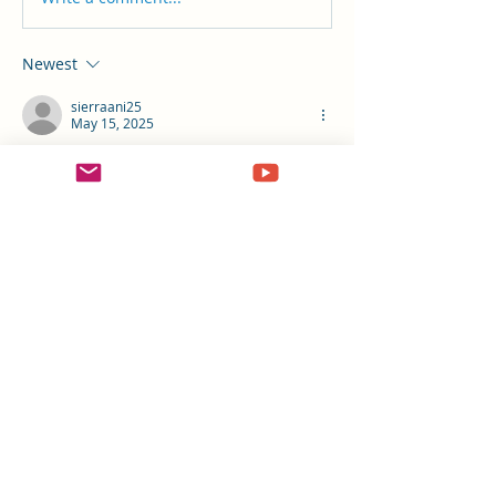
Newest
sierraani25
May 15, 2025
Hola Dulcesmaravillas, puedes 
contactarme por medio de email: 
sierraani25@gmail.com
saludos. 
Like
Acerca de
¡Te damos la bienvenida al grupo!
Hazte miembro y podrás ver
...
Leer más
Miembros