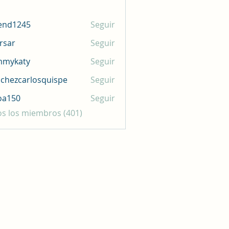
end1245
Seguir
245
rsar
Seguir
mmykaty
Seguir
aty
chezcarlosquispe
Seguir
carlosquispe
oa150
Seguir
0
os los miembros (401)