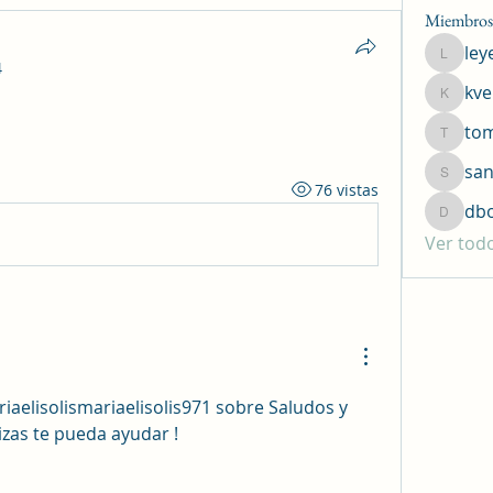
Miembros
ley
leyend1
4
kve
kversar
to
tommyk
san
sanchez
76 vistas
db
dboa15
Ver tod
iaelisolismariaelisolis971 sobre Saludos y 
izas te pueda ayudar !