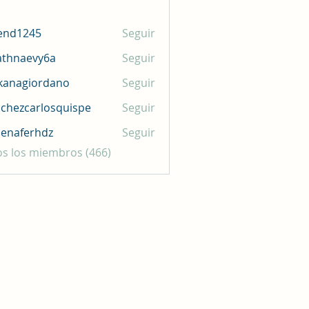
end1245
Seguir
245
athnaevy6a
Seguir
aevy6a
kanagiordano
Seguir
giordano
chezcarlosquispe
Seguir
carlosquispe
enaferhdz
Seguir
erhdz
os los miembros (466)