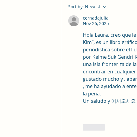
Sort by:
Newest
cernadajulia
Nov 26, 2025
Hola Laura, creo que le
Kim”, es un libro gráfic
periodística sobre el lí
por Kelme Suk Gendri K
una isla fronteriza de l
encontrar en cualquier 
gustado mucho y , apar
, me ha ayudado a ente
la pena.
Un saludo y 어서오세요 
Like