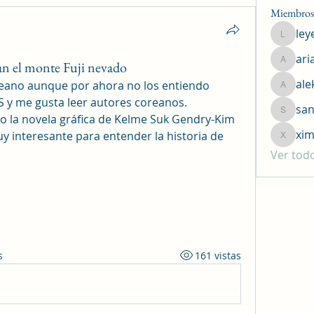
Miembros
ley
leyend1
ari
an el monte Fuji nevado
ariathn
ale
eano aunque por ahora no los entiendo 
alekana
 y me gusta leer autores coreanos. 
san
sanchez
la novela gráfica de Kelme Suk Gendry-Kim 
xim
y interesante para entender la historia de 
ximenaf
Ver tod
s
161 vistas