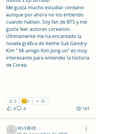
Me gusta mucho estudiar coreano 
aunque por ahora no los entiendo 
cuando hablan. Soy fan de BTS y me 
gusta leer autores coreanos. 
Últimamente me ha encantado la 
novela gráfica de Kelme Suk Gendry-
Kim “ Mi amigo Kim Jong-un” es muy 
interesante para entender la historia 
de Corea.
😊
3
1
4
4
161
어너쥬며
어너쥬며