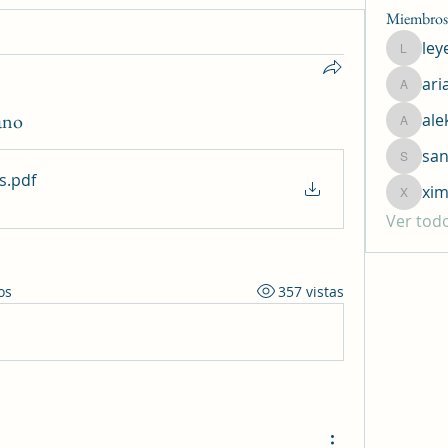
Miembros
ley
leyend1
ari
ariathn
ano
ale
alekana
san
sanchez
s
.pdf
xim
ximenaf
Ver tod
os
357 vistas