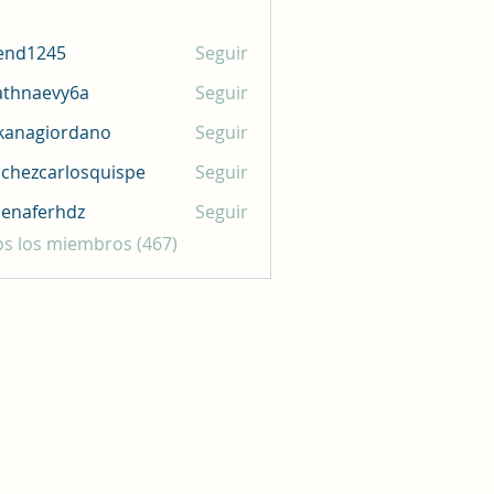
end1245
Seguir
245
athnaevy6a
Seguir
aevy6a
kanagiordano
Seguir
giordano
chezcarlosquispe
Seguir
carlosquispe
enaferhdz
Seguir
erhdz
os los miembros (467)