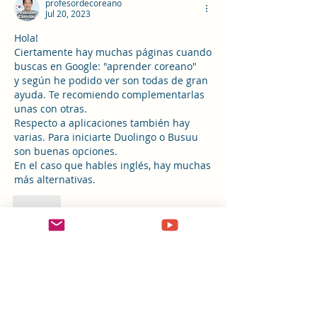
profesordecoreano
Jul 20, 2023
Hola! 
Ciertamente hay muchas páginas cuando 
buscas en Google: "aprender coreano"
y según he podido ver son todas de gran 
ayuda. Te recomiendo complementarlas 
unas con otras. 
Respecto a aplicaciones también hay 
varias. Para iniciarte Duolingo o Busuu 
son buenas opciones. 
En el caso que hables inglés, hay muchas 
más alternativas.
Like
Acerca de
¡Te damos la bienvenida al grupo!
Hazte miembro y podrás ver
...
Leer más