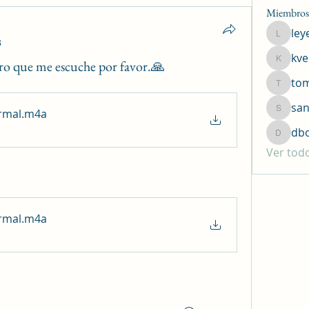
Miembros
ley
leyend1
3
kve
ro que me escuche por favor.🙏
kversar
to
tommyk
san
rmal
.m4a
sanchez
db
dboa15
Ver tod
rmal
.m4a