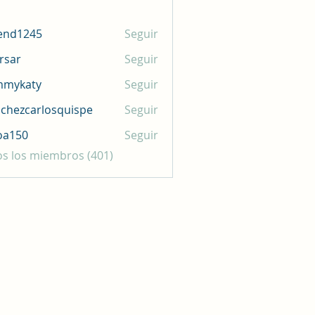
end1245
Seguir
245
rsar
Seguir
mmykaty
Seguir
aty
chezcarlosquispe
Seguir
carlosquispe
oa150
Seguir
0
os los miembros (401)