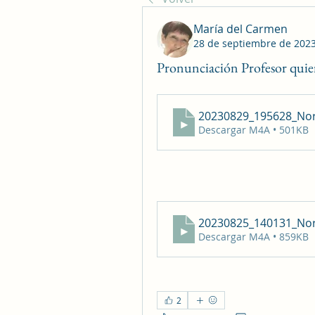
María del Carmen
28 de septiembre de 202
Pronunciación Profesor quie
20230829_195628_No
Descargar M4A • 501KB
20230825_140131_No
Descargar M4A • 859KB
2