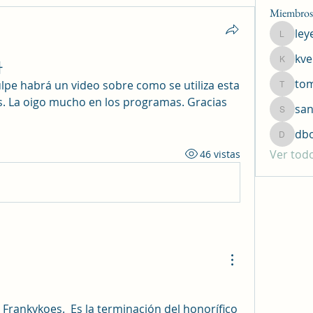
Miembros
ley
leyend1
kve
까
kversar
to
lpe habrá un video sobre como se utiliza esta 
tommyk
 La oigo mucho en los programas. Gracias 
san
sanchez
db
dboa15
Ver tod
46 vistas
rankykoes.  Es la terminación del honorífico 