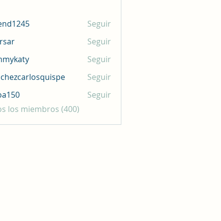
end1245
Seguir
245
rsar
Seguir
mmykaty
Seguir
aty
chezcarlosquispe
Seguir
carlosquispe
oa150
Seguir
0
os los miembros (400)