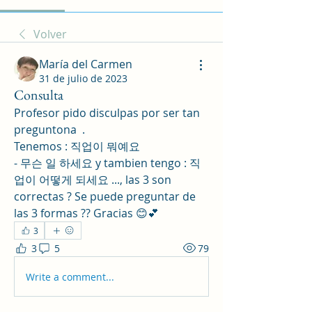
Volver
María del Carmen
31 de julio de 2023
Consulta
Profesor pido disculpas por ser tan 
preguntona  .
Tenemos : 직업이 뭐예요 
- 무슨 일 하세요 y tambien tengo : 직
업이 어떻게 되세요 ..., las 3 son 
correctas ? Se puede preguntar de 
las 3 formas ?? Gracias 😊💕
3
3
5
79
Write a comment...