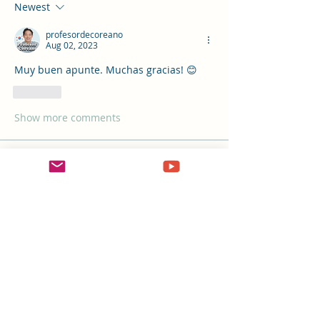
Newest
profesordecoreano
Aug 02, 2023
Muy buen apunte. Muchas gracias! 😊
Like
Show more comments
Acerca de
¡Te damos la bienvenida al grupo!
Hazte miembro y podrás ver
...
Leer más
Miembros
leyend1245
Seguir
leyend1245
kversar
Seguir
kversar